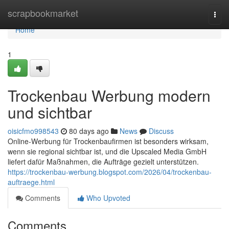
Home
scrapbookmarket
Togg
navi
Home
1
Trockenbau Werbung modern
und sichtbar
oisicfmo998543
80 days ago
News
Discuss
Online-Werbung für Trockenbaufirmen ist besonders wirksam,
wenn sie regional sichtbar ist, und die Upscaled Media GmbH
liefert dafür Maßnahmen, die Aufträge gezielt unterstützen.
https://trockenbau-werbung.blogspot.com/2026/04/trockenbau-
auftraege.html
Comments
Who Upvoted
Comments