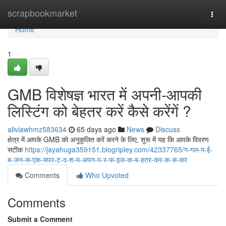
Home
scrapbookmarket
Togg
navi
Home
1
GMB विशेषज्ञ भारत में अपनी-आपकी
लिस्टिंग को बेहतर करें कैसे करेंगें ?
aliviawhmz583634
65 days ago
News
Discuss
क्षेत्र में आपके GMB को अनुकूलित करें करने के लिए, शुरू में यह कि आपके विवरण
सटीक
https://jayahuga359151.blogripley.com/42337765/ग-गल-म-ई-
ब-जन-स-एक-सपर-ट-द-श-म-अपन-प-र-फ-इल-क-ब-हतर-कर-क-स-कर
Comments
Who Upvoted
Comments
Submit a Comment