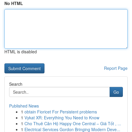
No HTML
HTML is disabled
Report Page
Search
Go
Published News
1
obtain Fioricet For Persistent problems
1
Vykat XR: Everything You Need to Know
1
Cho Thuê Căn Hộ Happy One Central – Giá Tốt , ...
1
Electrical Services Gordon Bringing Modern Deve...