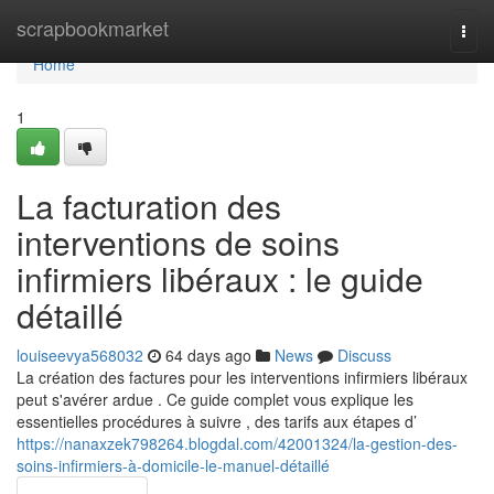
Home
scrapbookmarket
Togg
navi
Home
1
La facturation des
interventions de soins
infirmiers libéraux : le guide
détaillé
louiseevya568032
64 days ago
News
Discuss
La création des factures pour les interventions infirmiers libéraux
peut s'avérer ardue . Ce guide complet vous explique les
essentielles procédures à suivre , des tarifs aux étapes d’
https://nanaxzek798264.blogdal.com/42001324/la-gestion-des-
soins-infirmiers-à-domicile-le-manuel-détaillé