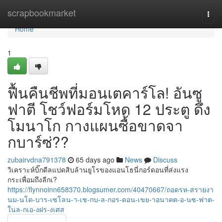
Home
scrapbookmarket
Togg
navi
Home
1
ฟื้นคืนชีพที่มอนเตคาร์โล! อันซู
ฟาตี โชว์ฟอร์มโหด 12 ประตู ดึง
โมนาโก กางแผนซื้อขาดจา
กบาร์ซ่??
zubairvdna791378
65 days ago
News
Discuss
วิเคราะห์บิ๊กดีลแปดสิบล้านยูโรของแอนโธนี่กอร์ดอนที่ส่งแรง
กระเพื่อมถึงลีกเ?
https://flynnoinn658370.blogsumer.com/40470667/ถอดรห-สรายงา
นม-นโด-บาร-เซโลน-า-เช-กบ-ล-กอร-ดอน-เขย-าอนาคต-อ-นซ-ฟาต-
ในล-กเอ-งฝร-งเศส