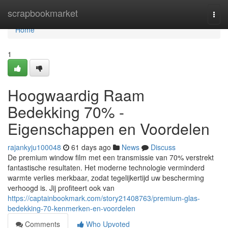
Home
scrapbookmarket
Togg
navi
Home
1
Hoogwaardig Raam
Bedekking 70% -
Eigenschappen en Voordelen
rajankyju100048
61 days ago
News
Discuss
De premium window film met een transmissie van 70% verstrekt
fantastische resultaten. Het moderne technologie verminderd
warmte verlies merkbaar, zodat tegelijkertijd uw bescherming
verhoogd is. Jij profiteert ook van
https://captainbookmark.com/story21408763/premium-glas-
bedekking-70-kenmerken-en-voordelen
Comments
Who Upvoted