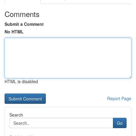
Comments
Submit a Comment
No HTML
HTML is disabled
Report Page
Search
Go