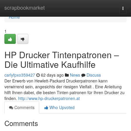
Home
scrapbookmarket
Togg
navi
Home
1
HP Drucker Tintenpatronen –
Die Ultimative Kaufhilfe
carlyfpxo359427
62 days ago
News
Discuss
Der Erwerb von Hewlett-Packard Druckerpatronen kann
verwirrend sein, angesichts der riesigen Vielfalt . Eine Anleitung
hilft Ihnen dabei, die besten Tinten patronen für Ihren Drucker zu
finden.
http://www.hp-druckerpatronen.at
Comments
Who Upvoted
Comments