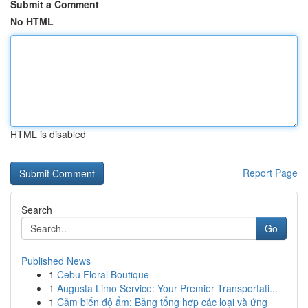
Submit a Comment
No HTML
HTML is disabled
Report Page
Search
Go
Published News
1
Cebu Floral Boutique
1
Augusta Limo Service: Your Premier Transportati...
1
Cảm biến độ ẩm: Bảng tổng hợp các loại và ứng