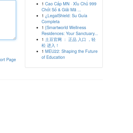
1
Cao Cấp MN · Xỉu Chủ 999
Chốt Số & Giải Mã ...
1
¿LegalShield: Su Guía
Completa
1
{Smartworld Wellness
Residences: Your Sanctuary...
1
土豆官网 ： 正品 入口 ，轻
松 进入！
1
MEU22: Shaping the Future
of Education
ort Page