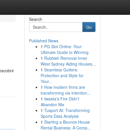
Search
Go
Published News
1
PG Slot Online: Your
Ultimate Guide to Winning
1
Rubbish Removal Inner
West Sydney Aiding Houses...
1
Seamless Gutters:
escobrir
Protection and Style for
Your...
1
How modern firms are
transforming via intention...
1
Iwaata’s Fire Didn't
Abandon Me
1
Tusport AI: Transforming
Sports Data Analysis
1
Starting a Bounce House
Rental Business: A Comp...