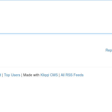
Rep
d
|
Top Users
| Made with
Kliqqi CMS
|
All RSS Feeds