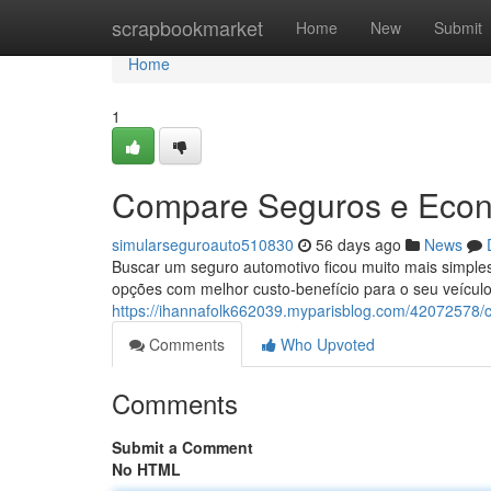
Home
scrapbookmarket
Home
New
Submit
Home
1
Compare Seguros e Econ
simularseguroauto510830
56 days ago
News
Buscar um seguro automotivo ficou muito mais simple
opções com melhor custo-benefício para o seu veícul
https://ihannafolk662039.myparisblog.com/42072578/
Comments
Who Upvoted
Comments
Submit a Comment
No HTML