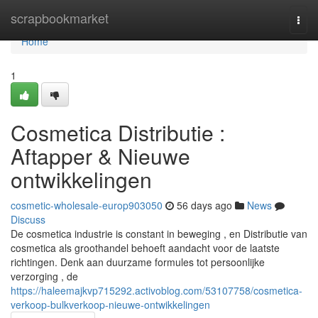
Home
scrapbookmarket
Togg
navi
Home
1
Cosmetica Distributie :
Aftapper & Nieuwe
ontwikkelingen
cosmetic-wholesale-europ903050
56 days ago
News
Discuss
De cosmetica industrie is constant in beweging , en Distributie van
cosmetica als groothandel behoeft aandacht voor de laatste
richtingen. Denk aan duurzame formules tot persoonlijke
verzorging , de
https://haleemajkvp715292.activoblog.com/53107758/cosmetica-
verkoop-bulkverkoop-nieuwe-ontwikkelingen