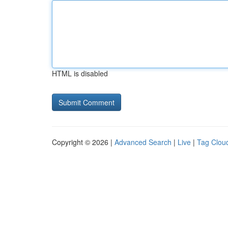
HTML is disabled
Copyright © 2026 |
Advanced Search
|
Live
|
Tag Clou