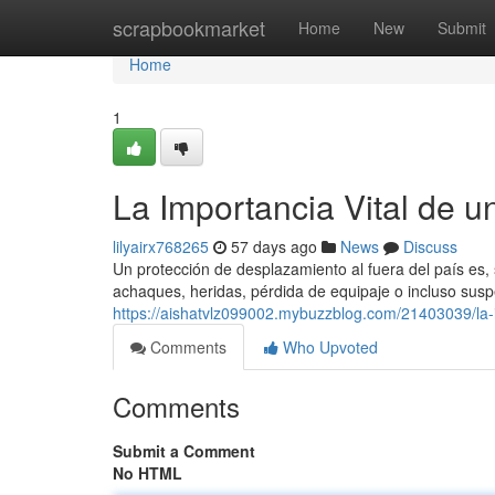
Home
scrapbookmarket
Home
New
Submit
Home
1
La Importancia Vital de u
lilyairx768265
57 days ago
News
Discuss
Un protección de desplazamiento al fuera del país es,
achaques, heridas, pérdida de equipaje o incluso sus
https://aishatvlz099002.mybuzzblog.com/21403039/la-i
Comments
Who Upvoted
Comments
Submit a Comment
No HTML