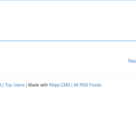
Rep
d
|
Top Users
| Made with
Kliqqi CMS
|
All RSS Feeds