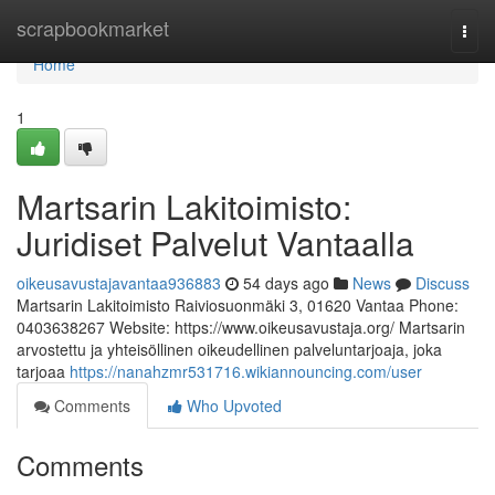
Home
scrapbookmarket
Togg
navi
Home
1
Martsarin Lakitoimisto:
Juridiset Palvelut Vantaalla
oikeusavustajavantaa936883
54 days ago
News
Discuss
Martsarin Lakitoimisto Raiviosuonmäki 3, 01620 Vantaa Phone:
0403638267 Website: https://www.oikeusavustaja.org/ Martsarin
arvostettu ja yhteisöllinen oikeudellinen palveluntarjoaja, joka
tarjoaa
https://nanahzmr531716.wikiannouncing.com/user
Comments
Who Upvoted
Comments