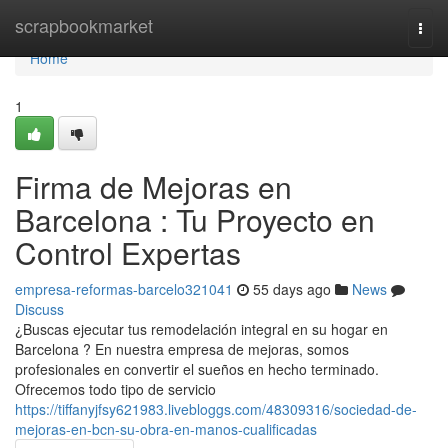
Home
scrapbookmarket
Togg
navi
Home
1
Firma de Mejoras en
Barcelona : Tu Proyecto en
Control Expertas
empresa-reformas-barcelo321041
55 days ago
News
Discuss
¿Buscas ejecutar tus remodelación integral en su hogar en
Barcelona ? En nuestra empresa de mejoras, somos
profesionales en convertir el sueños en hecho terminado.
Ofrecemos todo tipo de servicio
https://tiffanyjfsy621983.livebloggs.com/48309316/sociedad-de-
mejoras-en-bcn-su-obra-en-manos-cualificadas