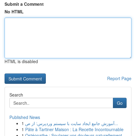
Submit a Comment
No HTML
HTML is disabled
Report Page
Search
Go
Published News
1
آموزش جامع ایجاد سایت با سیستم وردپرس: از ص...
1
Pâte à Tartiner Maison : La Recette Incontournable
1
Ostéopathe : Soulager vos douleurs naturellement