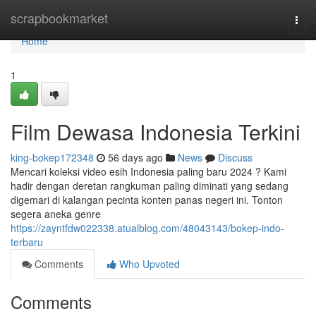
Home
scrapbookmarket
Togg
navi
Home
1
Film Dewasa Indonesia Terkini
king-bokep172348
56 days ago
News
Discuss
Mencari koleksi video esih Indonesia paling baru 2024 ? Kami
hadir dengan deretan rangkuman paling diminati yang sedang
digemari di kalangan pecinta konten panas negeri ini. Tonton
segera aneka genre
https://zayntfdw022338.atualblog.com/48043143/bokep-indo-
terbaru
Comments
Who Upvoted
Comments