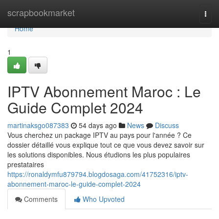
Home
scrapbookmarket
Togg
navi
Home
1
IPTV Abonnement Maroc : Le
Guide Complet 2024
martinaksgo087383
54 days ago
News
Discuss
Vous cherchez un package IPTV au pays pour l'année ? Ce
dossier détaillé vous explique tout ce que vous devez savoir sur
les solutions disponibles. Nous étudions les plus populaires
prestataires
https://ronaldymfu879794.blogdosaga.com/41752316/iptv-
abonnement-maroc-le-guide-complet-2024
Comments
Who Upvoted