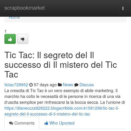
Home
scrapbookmarket
Togg
navi
Home
1
Tic Tac: Il segreto del Il
successo di Il mistero del Tic
Tac
tictac728952
57 days ago
News
Discuss
La crescita di Tic Tac è un vero esempio di abile marketing. Il
marchio ha colto le necessità di le persone in ricerca di una via
d'uscita semplice per rinfrescarsi la la bocca secca. La l'unione di
https://dianeccza928222.blogscribble.com/41581296/tic-tac-il-
segreto-del-il-successo-di-il-mistero-del-tic-tac
Comments
Who Upvoted