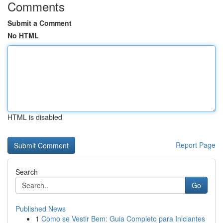
Comments
Submit a Comment
No HTML
HTML is disabled
Report Page
Search
Go
Published News
1
Como se Vestir Bem: Guia Completo para Iniciantes