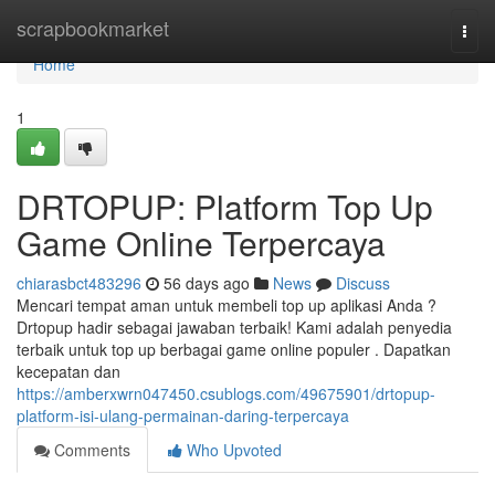
Home
scrapbookmarket
Togg
navi
Home
1
DRTOPUP: Platform Top Up
Game Online Terpercaya
chiarasbct483296
56 days ago
News
Discuss
Mencari tempat aman untuk membeli top up aplikasi Anda ?
Drtopup hadir sebagai jawaban terbaik! Kami adalah penyedia
terbaik untuk top up berbagai game online populer . Dapatkan
kecepatan dan
https://amberxwrn047450.csublogs.com/49675901/drtopup-
platform-isi-ulang-permainan-daring-terpercaya
Comments
Who Upvoted