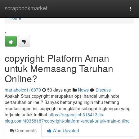
Home
scrapbookmarket
Togg
navi
Home
1
copyright: Platform Aman
untuk Memasang Taruhan
Online?
mariaholcc118870
53 days ago
News
Discuss
Apakah Situs copyright merupakan opsi handal untuk hobi
pertaruhan online ? Banyak bettor yang ingin tahu tentang
reputasi agen ini. copyright mengklaim sebagai lingkungan yang
terjamin untuk terlibat
https://regancjmh318413.jts-
blog.com/40358187/copyright-platform-andal-untuk-main-online
Comments
Who Upvoted