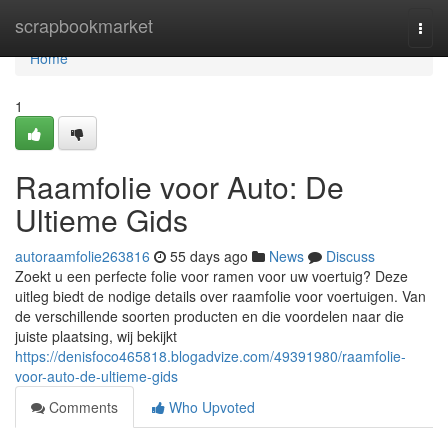
Home
scrapbookmarket
Togg
navi
Home
1
Raamfolie voor Auto: De
Ultieme Gids
autoraamfolie263816
55 days ago
News
Discuss
Zoekt u een perfecte folie voor ramen voor uw voertuig? Deze
uitleg biedt de nodige details over raamfolie voor voertuigen. Van
de verschillende soorten producten en die voordelen naar die
juiste plaatsing, wij bekijkt
https://denisfoco465818.blogadvize.com/49391980/raamfolie-
voor-auto-de-ultieme-gids
Comments
Who Upvoted